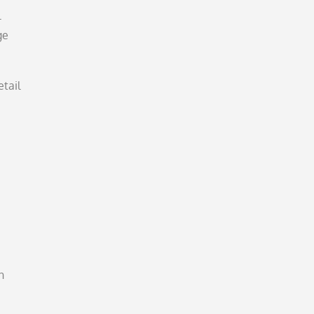
l
ge
tail
n