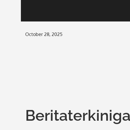
Posted
October 28, 2025
on
Beritaterkinig