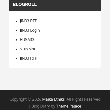
BLOGROLL
JIN33 RTP
JIN33 Login
RUSA33
situs slot
JIN33 RTP
Copyright © 2026
Maika Etniks
. All Rights Reserved
| Blog Diary by
Theme Palace