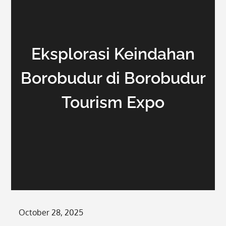
Eksplorasi Keindahan
Borobudur di Borobudur
Tourism Expo
Posted
October 28, 2025