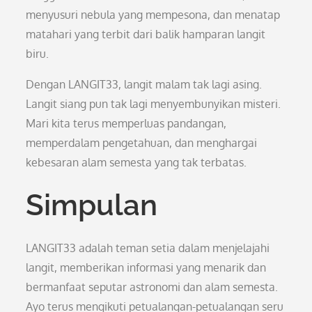
menyusuri nebula yang mempesona, dan menatap
matahari yang terbit dari balik hamparan langit
biru.
Dengan LANGIT33, langit malam tak lagi asing.
Langit siang pun tak lagi menyembunyikan misteri.
Mari kita terus memperluas pandangan,
memperdalam pengetahuan, dan menghargai
kebesaran alam semesta yang tak terbatas.
Simpulan
LANGIT33 adalah teman setia dalam menjelajahi
langit, memberikan informasi yang menarik dan
bermanfaat seputar astronomi dan alam semesta.
Ayo terus mengikuti petualangan-petualangan seru