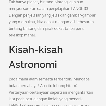
Tak hanya planet, bintang-bintang jauh pun
menjadi sorotan dalam penjelajahan LANGIT33.
Dengan penjelasan yang jelas dan gambar-gambar
yang memukau, kita dapat mengamati kebesaran
bintang-bintang dari jarak dekat tanpa perlu
teleskop mahal.
Kisah-kisah
Astronomi
Bagaimana alam semesta terbentuk? Mengapa
bulan bercahaya? Apa itu lubang hitam?
Pertanyaan-pertanyaan seperti ini mengantarkan
kita pada petualangan ilmiah yang menarik.
LANGIT33 menjawab semua rasa penasaran ini