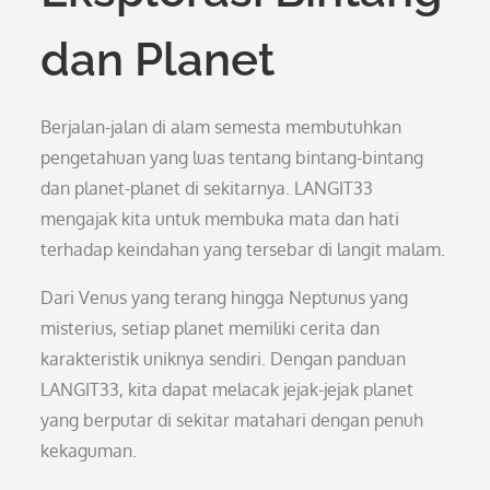
dan Planet
Berjalan-jalan di alam semesta membutuhkan
pengetahuan yang luas tentang bintang-bintang
dan planet-planet di sekitarnya. LANGIT33
mengajak kita untuk membuka mata dan hati
terhadap keindahan yang tersebar di langit malam.
Dari Venus yang terang hingga Neptunus yang
misterius, setiap planet memiliki cerita dan
karakteristik uniknya sendiri. Dengan panduan
LANGIT33, kita dapat melacak jejak-jejak planet
yang berputar di sekitar matahari dengan penuh
kekaguman.