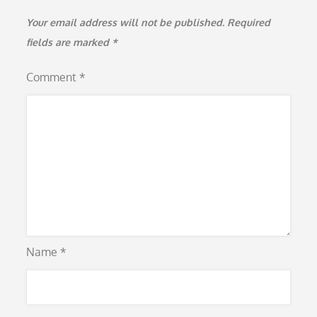
Your email address will not be published.
Required
fields are marked
*
Comment
*
Name
*