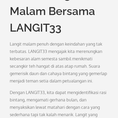
Malam Bersama
LANGIT33
Langit malam penuh dengan keindahan yang tak
terbatas. LANGIT33 mengajak kita merenungkan
kebesaran alam semesta sambil menikmati
secangkir teh hangat di atas atap rumah. Suara
gemerisik daun dan cahaya bintang yang gemerlap
menjadi teman setia dalam petualangan ini.
Dengan LANGIT33, kita dapat mengidentifikasi rasi
bintang, mengamati gerhana bulan, dan
menyaksikan lewat matahari dengan cara yang
sederhana tapi tak kalah menarik. Langit yang