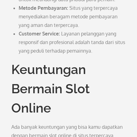
Metode Pembayaran:
Situs yang terpercaya
menyediakan beragam metode pembayaran
yang aman dan terpercaya.
Customer Service:
Layanan pelanggan yang
responsif dan profesional adalah tanda dari situs
yang peduli terhadap pemainnya.
Keuntungan
Bermain Slot
Online
Ada banyak keuntungan yang bisa kamu dapatkan
dengan bermain slot online di situs terpercaya.