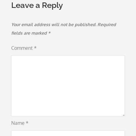
Leave a Reply
Your email address will not be published.
Required
fields are marked
*
Comment
*
Name
*