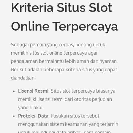
Kriteria Situs Slot
Online Terpercaya
Sebagai pemain yang cerdas, penting untuk
memilih situs slot online terpercaya agar
pengalaman bermainmu lebih aman dan nyaman.
Berikut adalah beberapa kriteria situs yang dapat
diandalkan:
Lisensi Resmi:
Situs slot terpercaya biasanya
memiliki lisensi resmi dari otoritas perjudian
yang diakui.
Proteksi Data:
Pastikan situs tersebut
menggunakan sistem keamanan yang terjamin
untuk melindungi data pribadi para pemain.