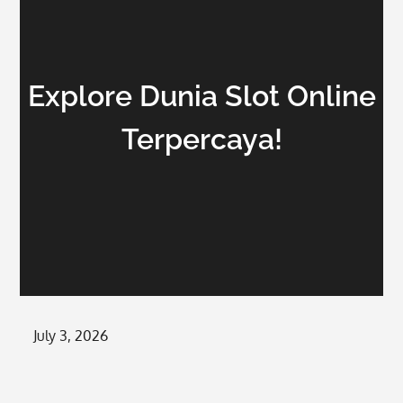
Explore Dunia Slot Online
Terpercaya!
Posted
July 3, 2026
on