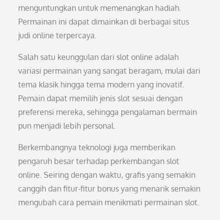
menguntungkan untuk memenangkan hadiah.
Permainan ini dapat dimainkan di berbagai situs
judi online terpercaya.
Salah satu keunggulan dari slot online adalah
variasi permainan yang sangat beragam, mulai dari
tema klasik hingga tema modern yang inovatif.
Pemain dapat memilih jenis slot sesuai dengan
preferensi mereka, sehingga pengalaman bermain
pun menjadi lebih personal.
Berkembangnya teknologi juga memberikan
pengaruh besar terhadap perkembangan slot
online. Seiring dengan waktu, grafis yang semakin
canggih dan fitur-fitur bonus yang menarik semakin
mengubah cara pemain menikmati permainan slot.