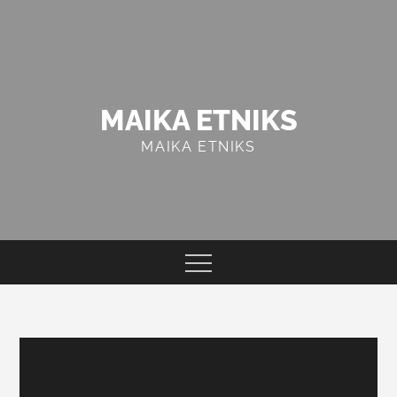
Skip
to
content
MAIKA ETNIKS
MAIKA ETNIKS