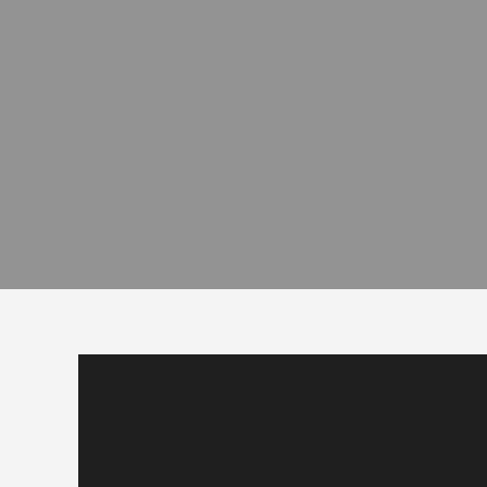
Skip
to
content