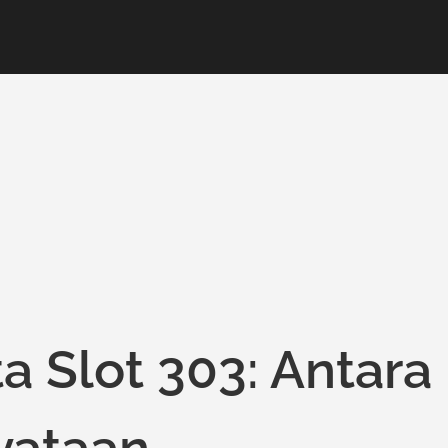
a Slot 303: Antara
yataan