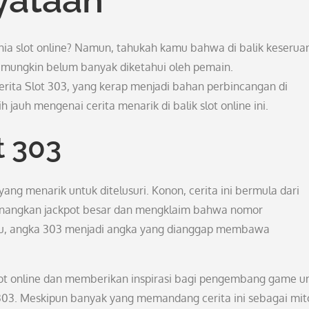
dunia slot online? Namun, tahukah kamu bahwa di balik keserua
g mungkin belum banyak diketahui oleh pemain.
rita Slot 303, yang kerap menjadi bahan perbincangan di
ih jauh mengenai cerita menarik di balik slot online ini.
t 303
ang menarik untuk ditelusuri. Konon, cerita ini bermula dari
enangkan jackpot besar dan mengklaim bahwa nomor
itu, angka 303 menjadi angka yang dianggap membawa
lot online dan memberikan inspirasi bagi pengembang game u
303. Meskipun banyak yang memandang cerita ini sebagai mit