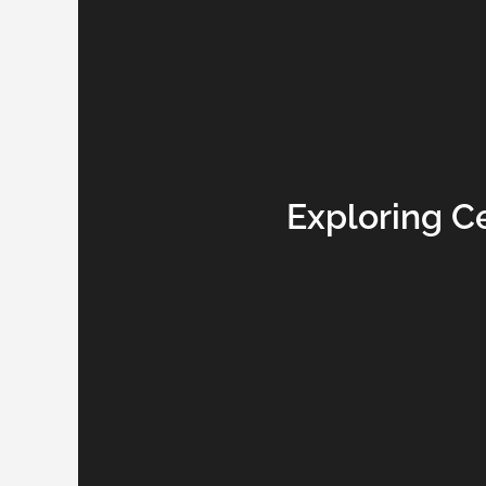
Exploring C