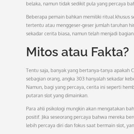
belaka, namun tidak sedikit pula yang percaya ba
Beberapa pemain bahkan memiliki ritual khusus 
tertentu atau menggeser-geser jumlah taruhan hi
sekadar cerita biasa, namun telah menjadi bagia
Mitos atau Fakta?
Tentu saja, banyak yang bertanya-tanya apakah C
sebagian orang, angka 303 hanyalah sekadar keb
Namun, bagi yang percaya, cerita ini seperti h
putaran slot yang dimainkan.
Para ahli psikologi mungkin akan mengatakan bah
positif. Jika seseorang percaya bahwa mereka be
lebih percaya diri dan fokus saat bermain slot, 