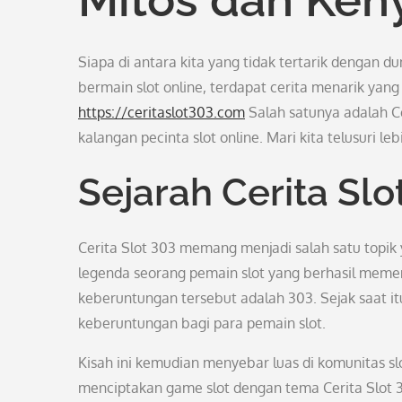
Siapa di antara kita yang tidak tertarik dengan 
bermain slot online, terdapat cerita menarik yan
https://ceritaslot303.com
Salah satunya adalah Ce
kalangan pecinta slot online. Mari kita telusuri leb
Sejarah Cerita Slo
Cerita Slot 303 memang menjadi salah satu topik y
legenda seorang pemain slot yang berhasil mem
keberuntungan tersebut adalah 303. Sejak saat 
keberuntungan bagi para pemain slot.
Kisah ini kemudian menyebar luas di komunitas s
menciptakan game slot dengan tema Cerita Slot 