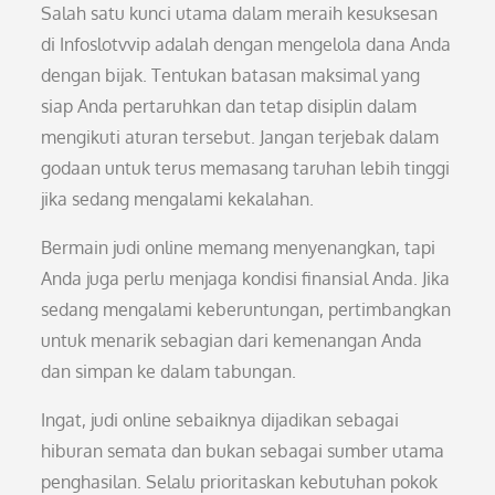
Salah satu kunci utama dalam meraih kesuksesan
di Infoslotvvip adalah dengan mengelola dana Anda
dengan bijak. Tentukan batasan maksimal yang
siap Anda pertaruhkan dan tetap disiplin dalam
mengikuti aturan tersebut. Jangan terjebak dalam
godaan untuk terus memasang taruhan lebih tinggi
jika sedang mengalami kekalahan.
Bermain judi online memang menyenangkan, tapi
Anda juga perlu menjaga kondisi finansial Anda. Jika
sedang mengalami keberuntungan, pertimbangkan
untuk menarik sebagian dari kemenangan Anda
dan simpan ke dalam tabungan.
Ingat, judi online sebaiknya dijadikan sebagai
hiburan semata dan bukan sebagai sumber utama
penghasilan. Selalu prioritaskan kebutuhan pokok