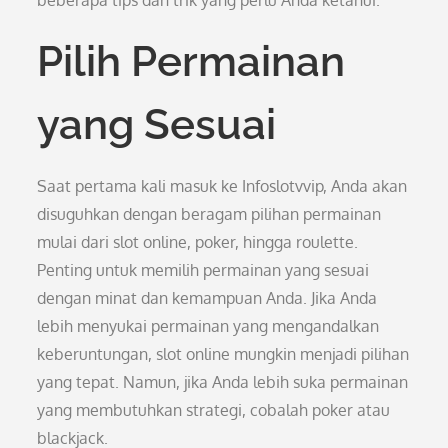
beberapa tips dan trik yang perlu Anda ketahui.
Pilih Permainan
yang Sesuai
Saat pertama kali masuk ke Infoslotvvip, Anda akan
disuguhkan dengan beragam pilihan permainan
mulai dari slot online, poker, hingga roulette.
Penting untuk memilih permainan yang sesuai
dengan minat dan kemampuan Anda. Jika Anda
lebih menyukai permainan yang mengandalkan
keberuntungan, slot online mungkin menjadi pilihan
yang tepat. Namun, jika Anda lebih suka permainan
yang membutuhkan strategi, cobalah poker atau
blackjack.