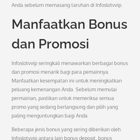
Anda sebelum memasang taruhan di Infoslotvvip.
Manfaatkan Bonus
dan Promosi
Infoslotvvip seringkali menawarkan berbagai bonus
dan promosi menarik bagi para pemainnya.
Manfaatkan kesempatan ini untuk meningkatkan
peluang kemenangan Anda. Sebelum memulai
permainan, pastikan untuk memeriksa semua
promo yang sedang berlangsung dan pilih yang
paling menguntungkan bagi Anda.
Beberapa jenis bonus yang sering diberikan oleh
Infoslotvvip antara lain bonus deposit, bonus