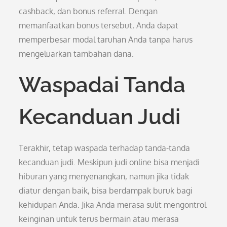
cashback, dan bonus referral. Dengan
memanfaatkan bonus tersebut, Anda dapat
memperbesar modal taruhan Anda tanpa harus
mengeluarkan tambahan dana.
Waspadai Tanda
Kecanduan Judi
Terakhir, tetap waspada terhadap tanda-tanda
kecanduan judi. Meskipun judi online bisa menjadi
hiburan yang menyenangkan, namun jika tidak
diatur dengan baik, bisa berdampak buruk bagi
kehidupan Anda. Jika Anda merasa sulit mengontrol
keinginan untuk terus bermain atau merasa