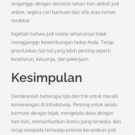
terganggu dengan aktivitas sehari-hari akibat judi
online, segera cari bantuan dari ahli atau teman
terdekat.
Ingatlah bahwa judi online seharusnya tidak
mengganggu keseimbangan hidup Anda. Tetap
prioritaskan hal-hal yang lebih penting seperti
kesehatan, keluarga, dan pekerjaan.
Kesimpulan
Demikianlah beberapa tips dan trik untuk meraih
kemenangan di Infoslotvvip. Penting untuk selalu
bermain dengan bijak, mengelola dana dengan
hati-hati, memanfaatkan bonus yang tersedia, dan
tetap waspada terhadap potensi kecanduan judi.