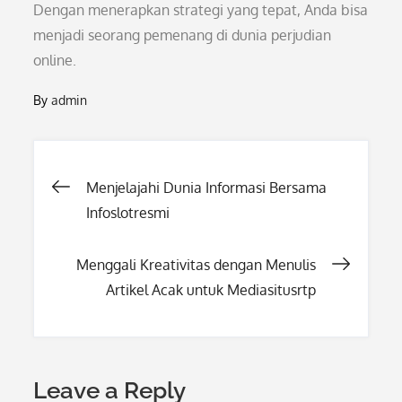
Dengan menerapkan strategi yang tepat, Anda bisa
menjadi seorang pemenang di dunia perjudian
online.
By
admin
Post
Menjelajahi Dunia Informasi Bersama
Infoslotresmi
navigation
Menggali Kreativitas dengan Menulis
Artikel Acak untuk Mediasitusrtp
Leave a Reply