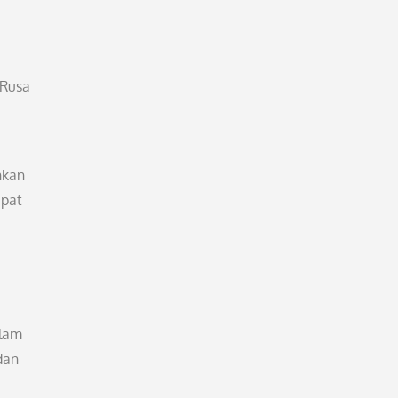
 Rusa
hkan
apat
alam
dan