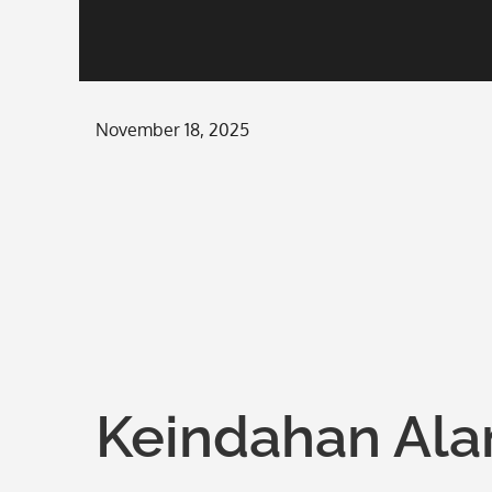
Posted
November 18, 2025
on
Keindahan Ala