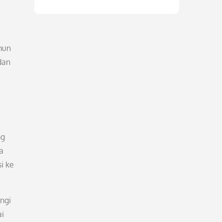
mun
dan
ng
a
i ke
ingi
ai