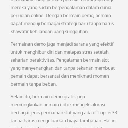
mereka yang sudah berpengalaman dalam dunia
perjudian online. Dengan bermain demo, pemain
dapat menguji berbagai strategi baru tanpa harus
khawatir kehilangan uang sungguhan.
Permainan demo juga menjadi sarana yang efektif
untuk menghibur diri dan melepas stres setelah
seharian beraktivitas. Pengalaman bermain slot
yang menyenangkan dan tanpa tekanan membuat
pemain dapat bersantai dan menikmati momen
bermain tanpa beban.
Selain itu, bermain demo gratis juga
memungkinkan pemain untuk mengeksplorasi
berbagai jenis permainan slot yang ada di Topcer33
tanpa harus mengeluarkan biaya tambahan. Hal ini