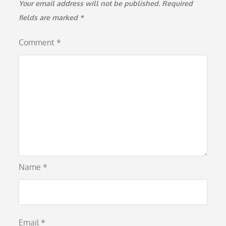
Your email address will not be published.
Required
fields are marked
*
Comment
*
Name
*
Email
*