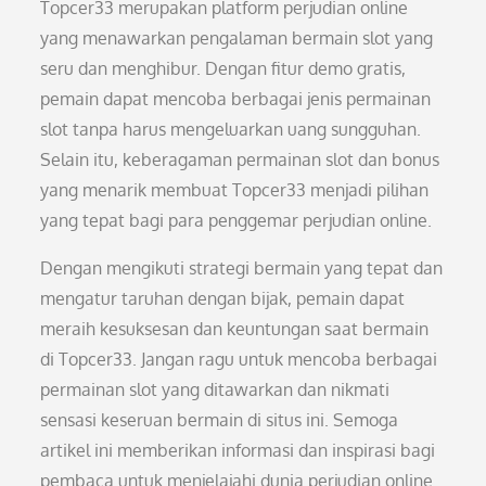
Topcer33 merupakan platform perjudian online
yang menawarkan pengalaman bermain slot yang
seru dan menghibur. Dengan fitur demo gratis,
pemain dapat mencoba berbagai jenis permainan
slot tanpa harus mengeluarkan uang sungguhan.
Selain itu, keberagaman permainan slot dan bonus
yang menarik membuat Topcer33 menjadi pilihan
yang tepat bagi para penggemar perjudian online.
Dengan mengikuti strategi bermain yang tepat dan
mengatur taruhan dengan bijak, pemain dapat
meraih kesuksesan dan keuntungan saat bermain
di Topcer33. Jangan ragu untuk mencoba berbagai
permainan slot yang ditawarkan dan nikmati
sensasi keseruan bermain di situs ini. Semoga
artikel ini memberikan informasi dan inspirasi bagi
pembaca untuk menjelajahi dunia perjudian online