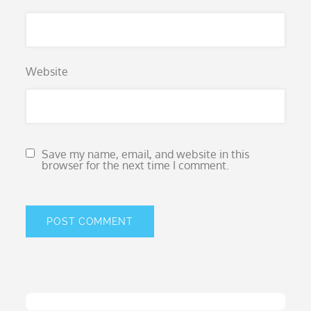
Website
Save my name, email, and website in this
browser for the next time I comment.