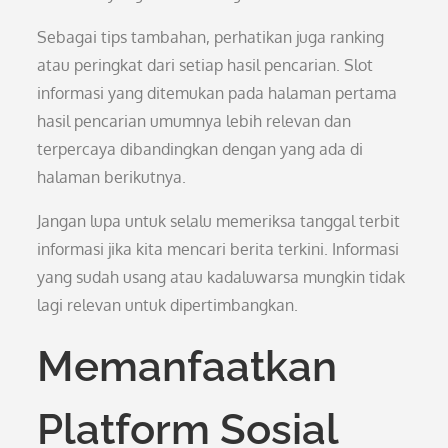
Sebagai tips tambahan, perhatikan juga ranking
atau peringkat dari setiap hasil pencarian. Slot
informasi yang ditemukan pada halaman pertama
hasil pencarian umumnya lebih relevan dan
terpercaya dibandingkan dengan yang ada di
halaman berikutnya.
Jangan lupa untuk selalu memeriksa tanggal terbit
informasi jika kita mencari berita terkini. Informasi
yang sudah usang atau kadaluwarsa mungkin tidak
lagi relevan untuk dipertimbangkan.
Memanfaatkan
Platform Sosial