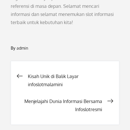
referensi di masa depan. Selamat mencari
informasi dan selamat menemukan slot informasi
terbaik untuk kebutuhan kita!
By
admin
Post
Kisah Unik di Balik Layar
infoslotmalamini
navigation
Menjelajahi Dunia Informasi Bersama
Infoslotresmi