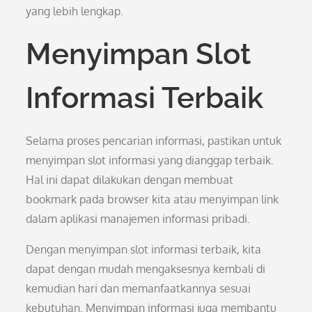
yang lebih lengkap.
Menyimpan Slot
Informasi Terbaik
Selama proses pencarian informasi, pastikan untuk
menyimpan slot informasi yang dianggap terbaik.
Hal ini dapat dilakukan dengan membuat
bookmark pada browser kita atau menyimpan link
dalam aplikasi manajemen informasi pribadi.
Dengan menyimpan slot informasi terbaik, kita
dapat dengan mudah mengaksesnya kembali di
kemudian hari dan memanfaatkannya sesuai
kebutuhan. Menyimpan informasi juga membantu