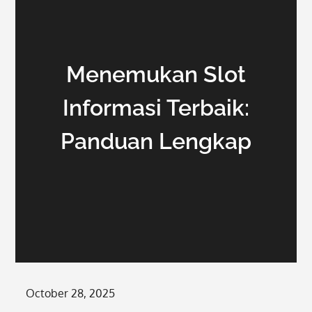
Menemukan Slot
Informasi Terbaik:
Panduan Lengkap
Posted
October 28, 2025