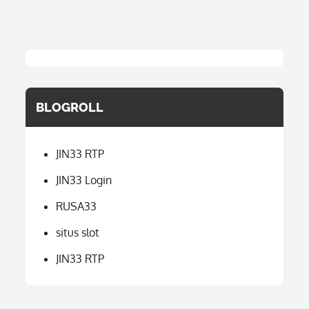
BLOGROLL
JIN33 RTP
JIN33 Login
RUSA33
situs slot
JIN33 RTP