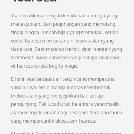
Tsareza dikenal dengan keindahan alamnya yang
menakjubkan. Dari pegunungan yang menjulang
tinggi hingga lembah hijau yang memukau, setiap
sudut Tsareza memancarkan pesona alam yang
tiada tara. Saat matahari terbit, sinar mentari yang
membelah awan dan menerangi hamparan ladang
di Tsareza terasa begitu magis.
Di sini juga terdapat air terjun yang mempesona,
yang airnya jernih mengalir deras membentuk
melodi alam yang menyejukkan hati setiap
pengunjung. Tak lupa hutan belantara yang masih
alami menjadi rumah bagi beragam flora dan fauna
yang mempercantik ekosistem Tsareza.