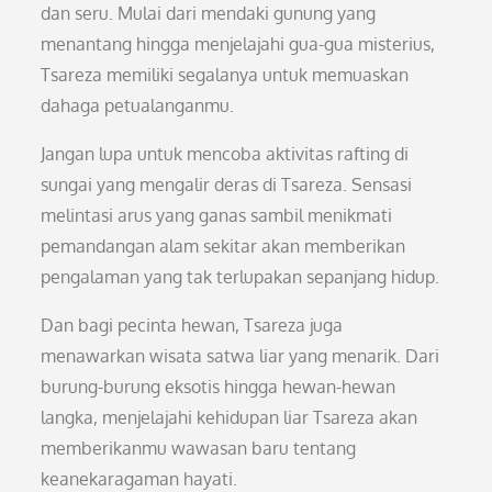
dan seru. Mulai dari mendaki gunung yang
menantang hingga menjelajahi gua-gua misterius,
Tsareza memiliki segalanya untuk memuaskan
dahaga petualanganmu.
Jangan lupa untuk mencoba aktivitas rafting di
sungai yang mengalir deras di Tsareza. Sensasi
melintasi arus yang ganas sambil menikmati
pemandangan alam sekitar akan memberikan
pengalaman yang tak terlupakan sepanjang hidup.
Dan bagi pecinta hewan, Tsareza juga
menawarkan wisata satwa liar yang menarik. Dari
burung-burung eksotis hingga hewan-hewan
langka, menjelajahi kehidupan liar Tsareza akan
memberikanmu wawasan baru tentang
keanekaragaman hayati.