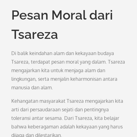
Pesan Moral dari
Tsareza
Di balik keindahan alam dan kekayaan budaya
Tsareza, terdapat pesan moral yang dalam. Tsareza
mengajarkan kita untuk menjaga alam dan
lingkungan, serta menjalin keharmonisan antara
manusia dan alam.
Kehangatan masyarakat Tsareza mengajarkan kita
arti dari persaudaraan sejati dan pentingnya
toleransi antar sesama. Dari Tsareza, kita belajar
bahwa keberagaman adalah kekayaan yang harus
dijaga dan dilestarikan.