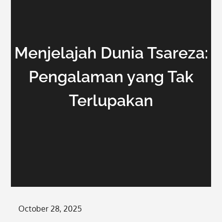
Menjelajah Dunia Tsareza:
Pengalaman yang Tak
Terlupakan
Posted
October 28, 2025