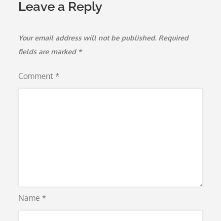
Leave a Reply
Your email address will not be published.
Required
fields are marked
*
Comment
*
Name
*