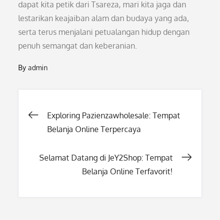
dapat kita petik dari Tsareza, mari kita jaga dan
lestarikan keajaiban alam dan budaya yang ada,
serta terus menjalani petualangan hidup dengan
penuh semangat dan keberanian.
By
admin
Post
Exploring Pazienzawholesale: Tempat
Belanja Online Terpercaya
navigation
Selamat Datang di JeY2Shop: Tempat
Belanja Online Terfavorit!