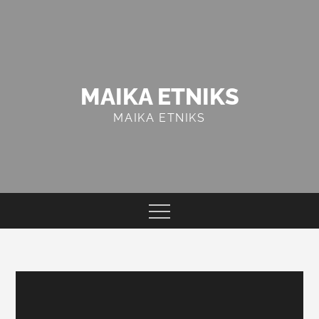
Skip
to
content
MAIKA ETNIKS
MAIKA ETNIKS