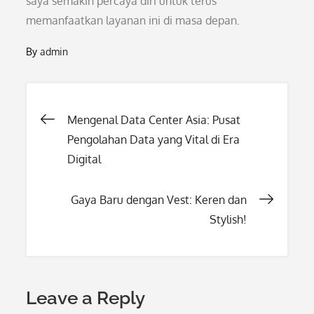
saya semakin percaya diri untuk terus
memanfaatkan layanan ini di masa depan.
By
admin
Post
Mengenal Data Center Asia: Pusat
Pengolahan Data yang Vital di Era
navigation
Digital
Gaya Baru dengan Vest: Keren dan
Stylish!
Leave a Reply