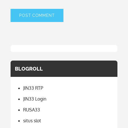
BLOGROLL
JIN33 RTP
JIN33 Login
RUSA33
situs slot