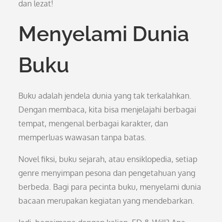
dan lezat!
Menyelami Dunia
Buku
Buku adalah jendela dunia yang tak terkalahkan.
Dengan membaca, kita bisa menjelajahi berbagai
tempat, mengenal berbagai karakter, dan
memperluas wawasan tanpa batas.
Novel fiksi, buku sejarah, atau ensiklopedia, setiap
genre menyimpan pesona dan pengetahuan yang
berbeda. Bagi para pecinta buku, menyelami dunia
bacaan merupakan kegiatan yang mendebarkan.