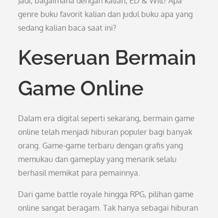
Jadi, bagaimana dengan kalian, ED & Will? Apa
genre buku favorit kalian dan judul buku apa yang
sedang kalian baca saat ini?
Keseruan Bermain
Game Online
Dalam era digital seperti sekarang, bermain game
online telah menjadi hiburan populer bagi banyak
orang. Game-game terbaru dengan grafis yang
memukau dan gameplay yang menarik selalu
berhasil memikat para pemainnya.
Dari game battle royale hingga RPG, pilihan game
online sangat beragam. Tak hanya sebagai hiburan