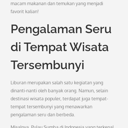
macam makanan dan temukan yang menjadi
favorit kalian!
Pengalaman Seru
di Tempat Wisata
Tersembunyi
Liburan merupakan salah satu kegiatan yang
dinanti-nanti oleh banyak orang. Namun, selain
destinasi wisata populer, terdapat juga tempat-
tempat tersembunyi yang menawarkan
pengalaman seru dan berbeda.
Misalnya, Pulau Sumba di Indonesia yang terkenal