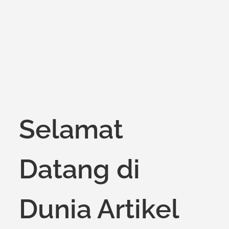
on
Selamat
Datang di
Dunia Artikel