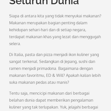
Seluruh Dunia
Siapa di antara kita yang tidak menyukai makanan?
Makanan merupakan bagian penting dalam
kehidupan sehari-hari dan di setiap negara,
terdapat makanan khas yang lezat dan menggugah
selera.
Di Italia, pasta dan pizza menjadi ikon kuliner yang
sangat terkenal. Sedangkan di Jepang, sushi dan
ramen menjadi primadona. Bagaimana dengan
makanan favoritmu, ED & Will? Apakah kalian lebih
suka makanan pedas atau manis?
Tentu saja, mencicipi makanan dari berbagai
belahan dunia dapat memberikan pengalaman
kuliner yang tak terlupakan. Yuk, jelajahi berbagai