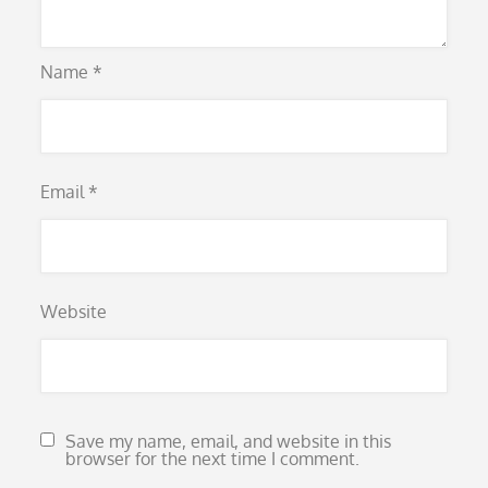
Name
*
Email
*
Website
Save my name, email, and website in this
browser for the next time I comment.