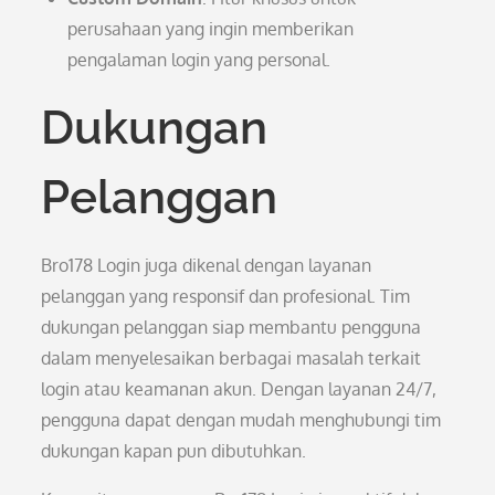
perusahaan yang ingin memberikan
pengalaman login yang personal.
Dukungan
Pelanggan
Bro178 Login juga dikenal dengan layanan
pelanggan yang responsif dan profesional. Tim
dukungan pelanggan siap membantu pengguna
dalam menyelesaikan berbagai masalah terkait
login atau keamanan akun. Dengan layanan 24/7,
pengguna dapat dengan mudah menghubungi tim
dukungan kapan pun dibutuhkan.