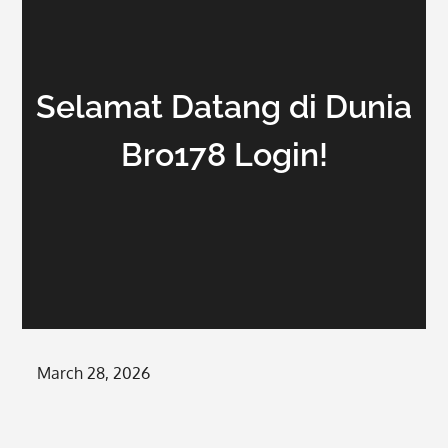
Selamat Datang di Dunia
Bro178 Login!
Posted
March 28, 2026
on