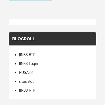
BLOGROLL
JIN33 RTP
JIN33 Login
RUSA33
situs slot
JIN33 RTP