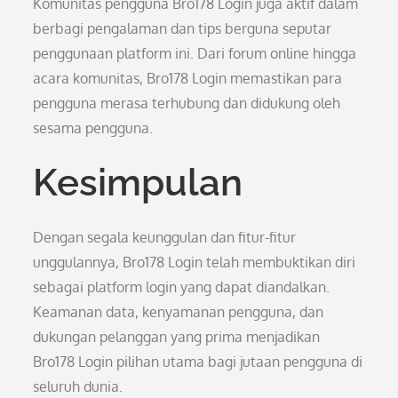
Komunitas pengguna Bro178 Login juga aktif dalam
berbagi pengalaman dan tips berguna seputar
penggunaan platform ini. Dari forum online hingga
acara komunitas, Bro178 Login memastikan para
pengguna merasa terhubung dan didukung oleh
sesama pengguna.
Kesimpulan
Dengan segala keunggulan dan fitur-fitur
unggulannya, Bro178 Login telah membuktikan diri
sebagai platform login yang dapat diandalkan.
Keamanan data, kenyamanan pengguna, dan
dukungan pelanggan yang prima menjadikan
Bro178 Login pilihan utama bagi jutaan pengguna di
seluruh dunia.