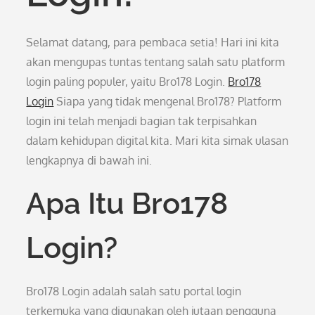
Selamat datang, para pembaca setia! Hari ini kita
akan mengupas tuntas tentang salah satu platform
login paling populer, yaitu Bro178 Login.
Bro178
Login
Siapa yang tidak mengenal Bro178? Platform
login ini telah menjadi bagian tak terpisahkan
dalam kehidupan digital kita. Mari kita simak ulasan
lengkapnya di bawah ini.
Apa Itu Bro178
Login?
Bro178 Login adalah salah satu portal login
terkemuka yang digunakan oleh jutaan pengguna