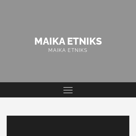
Skip
to
content
MAIKA ETNIKS
MAIKA ETNIKS