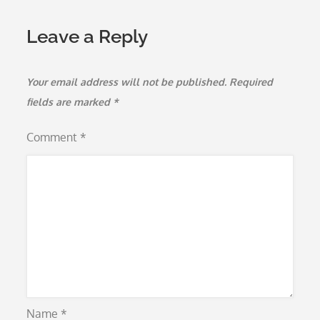
Leave a Reply
Your email address will not be published.
Required
fields are marked
*
Comment
*
Name
*