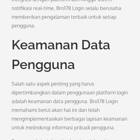
notifikasi real-time, Bro178 Login selalu berusaha
memberikan pengalaman terbaik untuk setiap
pengguna.
Keamanan Data
Pengguna
Salah satu aspek penting yang harus
dipertimbangkan dalam penggunaan platform login
adalah keamanan data pengguna. Bro178 Login
memahami betul akan hal ini dan telah
mengimplementasikan berbagai lapisan keamanan
untuk melindungi informasi pribadi pengguna.