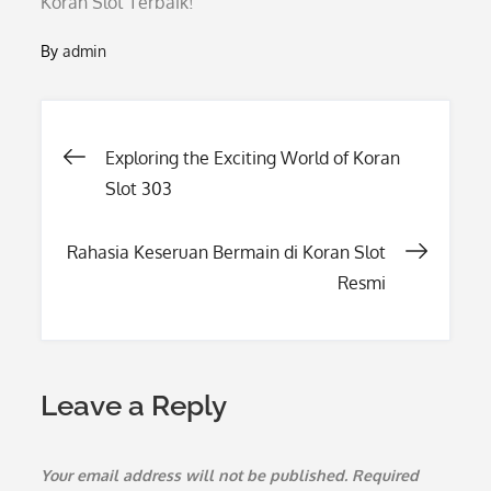
Koran Slot Terbaik!
By
admin
Post
Exploring the Exciting World of Koran
Slot 303
navigation
Rahasia Keseruan Bermain di Koran Slot
Resmi
Leave a Reply
Your email address will not be published.
Required