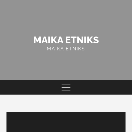
Skip
to
content
MAIKA ETNIKS
MAIKA ETNIKS