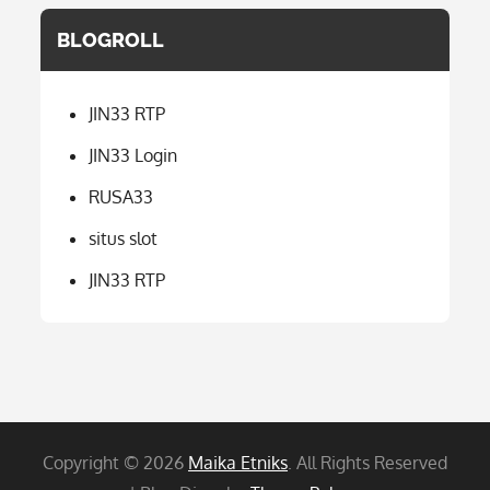
BLOGROLL
JIN33 RTP
JIN33 Login
RUSA33
situs slot
JIN33 RTP
Copyright © 2026
Maika Etniks
. All Rights Reserved