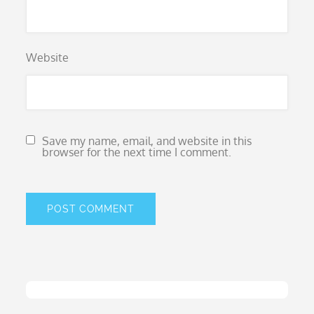
Website
Save my name, email, and website in this
browser for the next time I comment.