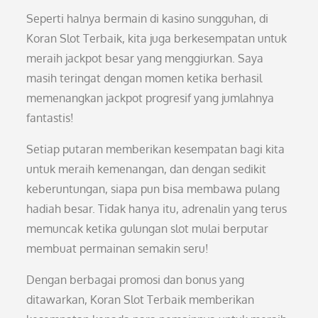
Seperti halnya bermain di kasino sungguhan, di
Koran Slot Terbaik, kita juga berkesempatan untuk
meraih jackpot besar yang menggiurkan. Saya
masih teringat dengan momen ketika berhasil
memenangkan jackpot progresif yang jumlahnya
fantastis!
Setiap putaran memberikan kesempatan bagi kita
untuk meraih kemenangan, dan dengan sedikit
keberuntungan, siapa pun bisa membawa pulang
hadiah besar. Tidak hanya itu, adrenalin yang terus
memuncak ketika gulungan slot mulai berputar
membuat permainan semakin seru!
Dengan berbagai promosi dan bonus yang
ditawarkan, Koran Slot Terbaik memberikan