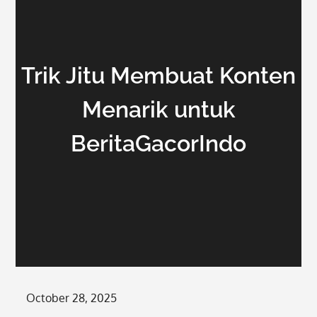
Trik Jitu Membuat Konten
Menarik untuk
BeritaGacorIndo
Posted
October 28, 2025